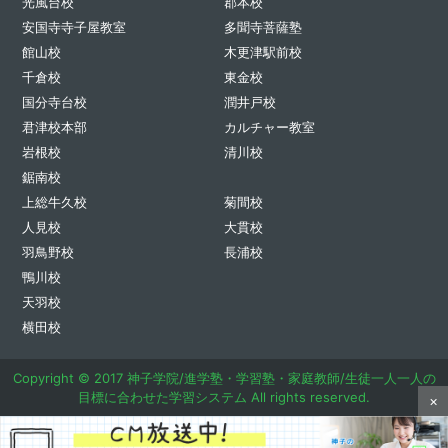
光風台校
郡本校
安国寺寺子屋教室
多聞寺菩薩塾
館山校
木更津駅前校
千倉校
東金校
国分寺台校
潤井戸校
君津校本部
カルチャー教室
岩根校
清川校
鋸南校
上総牛久校
菊間校
人見校
大貫校
羽鳥野校
長浦校
鴨川校
天羽校
横田校
Copyright © 2017 神子学院/進学塾・学習塾・家庭教師/生徒一人一人の
目標に合わせた学習システム All rights reserved.
×