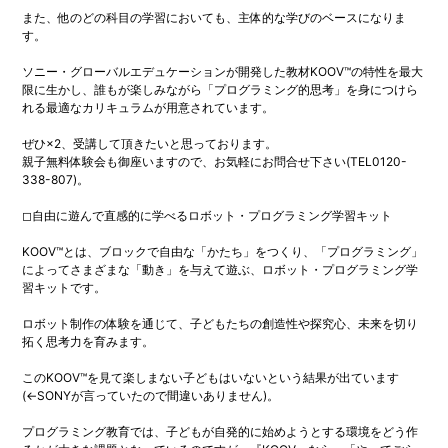
また、他のどの科目の学習においても、主体的な学びのベースになりま
す。
ソニー・グローバルエデュケーションが開発した教材KOOV™の特性を最大
限に生かし、誰もが楽しみながら「プログラミング的思考」を身につけら
れる最適なカリキュラムが用意されています。
ぜひ×2、受講して頂きたいと思っております。
親子無料体験会も御座いますので、お気軽にお問合せ下さい(TEL0120-
338-807)。
◻自由に遊んで直感的に学べるロボット・プログラミング学習キット
KOOV™とは、ブロックで自由な「かたち」をつくり、「プログラミング」
によってさまざまな「動き」を与えて遊ぶ、ロボット・プログラミング学
習キットです。
ロボット制作の体験を通じて、子どもたちの創造性や探究心、未来を切り
拓く思考力を育みます。
​このKOOV™を見て楽しまない子どもはいないという結果が出ています
(←SONYが言っていたので間違いありません)。
プログラミング教育では、子どもが自発的に始めようとする環境をどう作