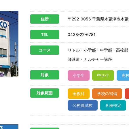
住所
〒292-0056 千葉県木更津市木更津
TEL
0438-22-6781
コース
リトル・小学部・中学部・高校部
師派遣・カルチャー講座
対象
小学生
中学生
高
対象範囲
全教科
学校の補習
公務員試験
各種検定