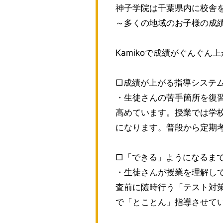
神子学院は千葉県内に校舎
～多くの地域のお子様の成績
Kamikoで成績がぐんぐん
□成績が上がる指導システ
・生徒さんの苦手箇所を復
高めています。授業では学
になります。普段から定期
□「できる」ようになるま
・生徒さんが授業を理解し
査前に随時行う「テスト対
で「とことん」指導させて