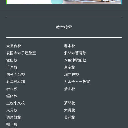
教室検索
光風台校
郡本校
安国寺寺子屋教室
多聞寺菩薩塾
館山校
木更津駅前校
千倉校
東金校
国分寺台校
潤井戸校
君津校本部
カルチャー教室
岩根校
清川校
鋸南校
上総牛久校
菊間校
人見校
大貫校
羽鳥野校
長浦校
鴨川校